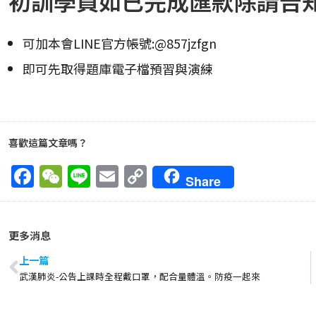
初訓學員如已完成匯款除請告
可加本會LINE官方帳號:@857jzfgn
即可先取得題庫電子檔預習與演練
喜歡這篇文章嗎？
F
W
Li
E
C
Share
a
e
n
m
o
ce
C
e
ai
p
更多消息
b
h
l
y
o
at
Li
上一篇
武漢肺炎-公告上課時全程戴口罩，配合量體溫。防疫一起來
o
n
k
k