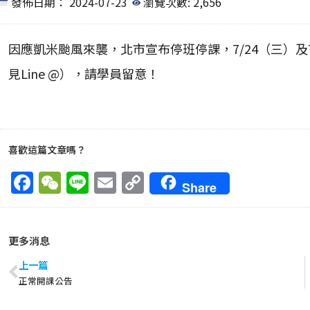
發佈日期：
2024-07-23
瀏覽次數: 2,656
因應凱米颱風來襲，北市宣布停班停課，7/24（三）及
見Line @），請學員留意！
喜歡這篇文章嗎？
F
W
Li
E
C
Share
a
e
n
m
o
ce
C
e
ai
p
更多消息
b
h
l
y
o
at
Li
上一篇
正常開課公告
o
n