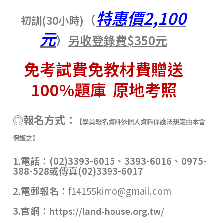
特惠價
2,100
（
初訓
(30
小時
)
元
）
另收登錄費
$350
元
免考試費免教材費贈送
100%
題庫 原地考照
◎報名方式：
【
學員報名資料依個人資料保護法規定由本會
保護之】
1.
電話：
(02)3393-6015
、3393-6016
、
0975-
388-528
或傳真
(02)3393-6017
2.
電郵報名：
f14155kimo@gmail.com
3.
官網：
https://land-house.org.tw/