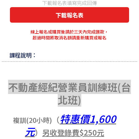
下載報名表填寫完成回傳
下載報名表
線上報名或購買後請於三天內完成匯款，
超過時間將取消名額請重新購買或報名
課程說明：
不動產經紀營業員訓練班
(
台
北班
)
特惠價
1,600
（
複訓
(20
小時
)
元
）
另收登錄費
$250
元