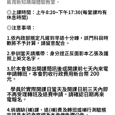
舊雨新知踴躍體驗教室。
◎上課時間：上午
8:20~下午
17:30(
每堂課均有
休息時間
)
◎注意事項：
1.
依內政部規定凡遲到早退十分鐘，該門科目時
數將不予計算，請留意配合。
2.
參訓當天請攜帶：身分證正反面影本乙張及護
照上英文名字。
於本會發出開課簡訊後或開課前七天內來電
3.
申請轉班，本會酌收行政費用新台幣 200
元。
學員於實際開課日當天及開課日前三天內即
不再受理轉班及退費申請。請確認日期再來
電報名。
4.
倘遇缺
(
補
)
課、退
(
補
)
費及轉班或補行測驗規
定詳見本協會官網
及本會佈告欄
公告。