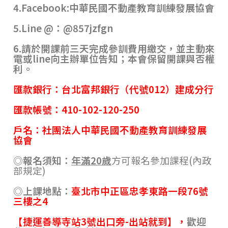
4.Facebook:
中華民國不動產教育訓練發展協會
5.Line @
：@
857jzfgn
6.請於開課前三天完成參訓費用繳交，並主動來
電或line向主辦單位告知；本會保留開課與否權
利。
匯款銀行：台北富邦銀行（代號
012
）建成分行
匯款帳號：
410-102-120-250
戶名：社團法人中華民國不動產教育訓練發展
協會
◎報名須知：
年滿
20
歲
方可報名參加課程
(
內政
部規定
)
◎上課地點：
臺北市中正區忠孝東路一段76號
三樓之4
【
捷運善導寺站3號出口旁-出站就到
】
，
歡迎