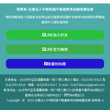
營業員-社團法人中華民國不動產教育訓練發展協會
課程總覽
課程介紹
最新消息
學生感言
服務項目
關於協會
場地租借
與我們聯絡
顧客中心
隱私權條款
LINE加入好友
LINE官方帳號
臉書粉絲團
本會會址：台北市中正區重慶南路一段77號三樓之3 電話：(02)3393-6015 及
(02)3393-6016 傳真：(02)3393-6017
E-mail：
f14155kimo@gmail.com
教室地址：台北市中正區重慶南路一段77號三樓之3 (紅線臺大醫院站4號出口，
藍線台北車站Z10或M8出口、西門站4號出口)
Copyright © 2025 社團法人中華民國不動產教育訓練發展協會-
營業員
.
A